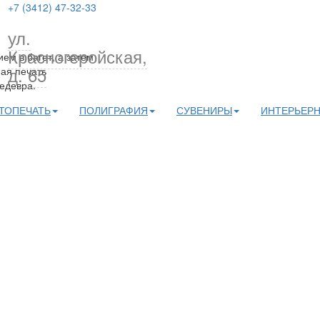
+7 (3412) 47-32-33
ул.
Красногеройская,
м в багет, а затем
д. 65
ная печать
едевра.
ТОПЕЧАТЬ
ПОЛИГРАФИЯ
СУВЕНИРЫ
ИНТЕРЬЕРН