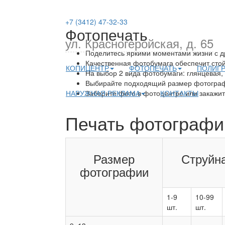
+7 (3412) 47-32-33
Фотопечать
ул. Красногеройская, д. 65
Поделитесь яркими моментами жизни с д
Качественная фотобумага обеспечит стойк
КОПИЦЕНТР
ФОТОПЕЧАТЬ
ПОЛИГ
На выбор 2 вида фотобумаги: глянцевая,
Выбирайте подходящий размер фотографи
НАРУЖНАЯ РЕКЛАМА
Заберите фото в фотоцентре или закажит
КОНТАКТЫ
Печать фотографи
Размер
Струйна
фотографии
1-9
10-99
шт.
шт.